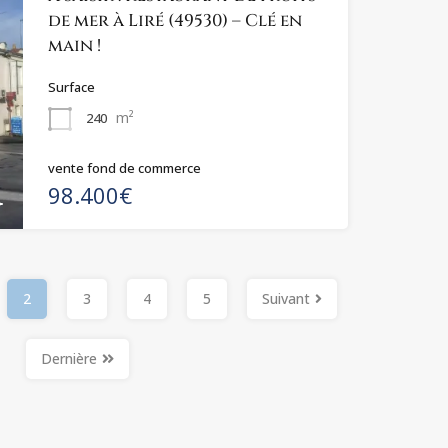
de mer à Liré (49530) – Clé en
main !
Surface
m²
240
vente fond de commerce
98.400€
2
3
4
5
Suivant
Dernière