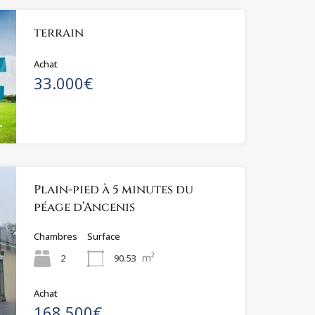
terrain
Achat
33.000€
Plain-pied à 5 minutes du
péage d’Ancenis
Chambres
Surface
m²
2
90.53
Achat
168.500€