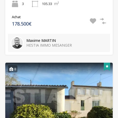
m²
3
105.33
Achat
178.500€
Maxime MARTIN
HESTIA IMMO MESANGER
8