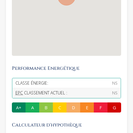
Performance Energétique
CLASSE ÉNERGIE:
NS
EPC
CLASSEMENT ACTUEL :
NS
A+
A
B
C
D
E
F
G
Calculateur d'hypothèque