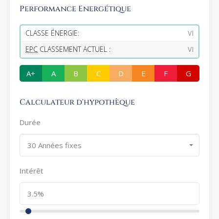
Performance Energétique
CLASSE ÉNERGIE:
VI
EPC
CLASSEMENT ACTUEL :
VI
A+
A
B
C
D
E
F
G
Calculateur d'hypothèque
Durée
30 Années fixes
Intérêt