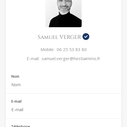
Samuel VERGER
Mobile:
06 25 53 83 80
E-mail:
samuel.verger@hestiaimmo.fr
Nom
E-mail
Téléphone