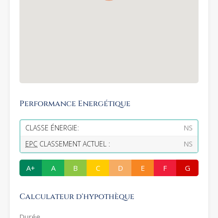
Performance Energétique
CLASSE ÉNERGIE:
NS
EPC
CLASSEMENT ACTUEL :
NS
A+
A
B
C
D
E
F
G
Calculateur d'hypothèque
Durée