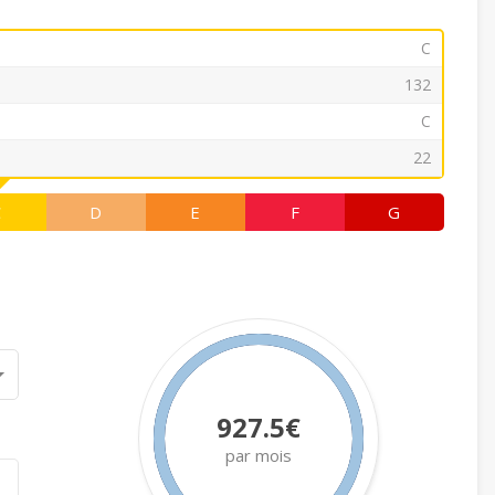
C
132
C
22
C
D
E
F
G
927.5€
par mois