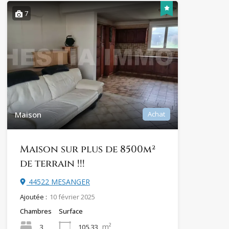
7
Maison
Achat
Maison sur plus de 8500m²
de terrain !!!
44522 MESANGER
Ajoutée :
10 février 2025
Chambres
Surface
m²
3
105.33