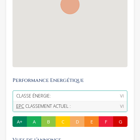
Performance Energétique
CLASSE ÉNERGIE:
VI
EPC
CLASSEMENT ACTUEL :
VI
A+
A
B
C
D
E
F
G
Vues de l’annonce