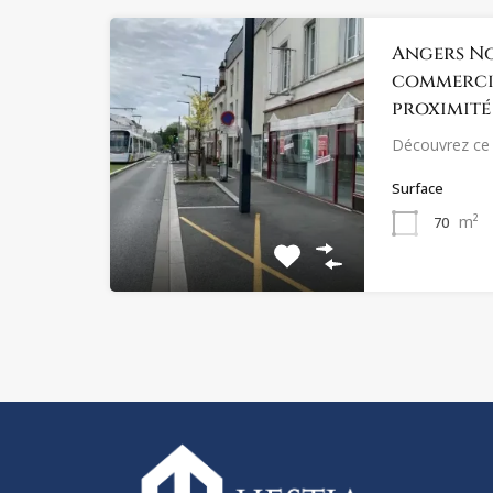
Angers No
commercia
proximité
Découvrez ce 
Surface
m²
70