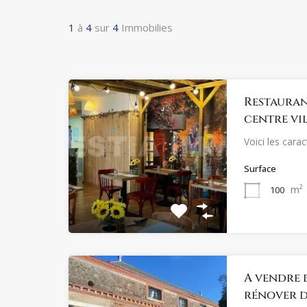
1
à
4
sur
4
Immobilies
Restauran
centre vi
Voici les cara
Surface
m²
100
A vendre 
rénover 