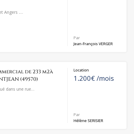
et Angers .…
Par
Jean-François VERGER
Location
mercial de 233 m2à
1.200€ /mois
TJEAN (49570)
tué dans une rue…
Par
Hélène SERISIER