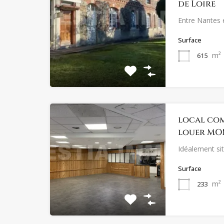
de Loire
Entre Nantes 
Surface
m²
615
local com
louer MON
Idéalement si
Surface
m²
233